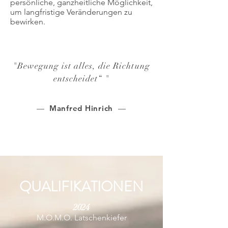
persönliche, ganzheitliche Möglichkeit,
um langfristige Veränderungen zu
bewirken.
"
Bewegung ist alles, die Richtung
entscheidet“
"
—
Manfred Hinrich
—
QUALIFIKATIONEN
2024
M.O.M.O. Latschenkiefer