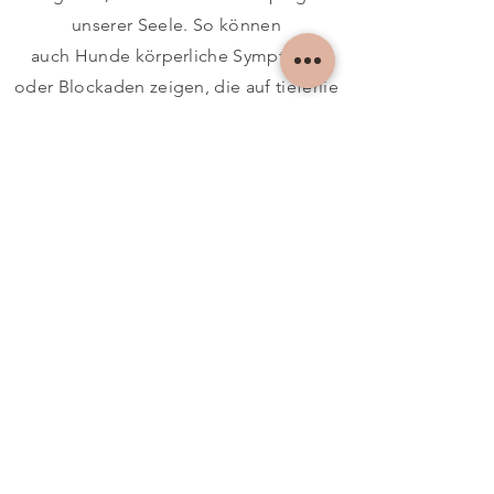
unserer Seele. So können
auch Hunde körperliche Symptome
oder Blockaden zeigen, die auf tieferlie
gende Ursachen zurückgehen. Osteopat
hie hilft, ihre naturgegebene Einheit
vom Körper in einer modernen Umwelt
wiederzuerlangen und zu festigen.
TERMIN VEREINBAREN
SO ERREICHEN SIE
MICH