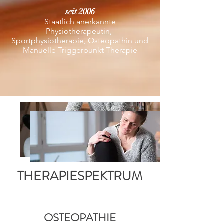
seit 2006
Staatlich anerkannte
Physiotherapeutin,
Sportphysiotherapie,
Osteopathin und
Manuelle Triggerpunkt Therapie
THERAPIESPEKTRUM
OSTEOPATHIE