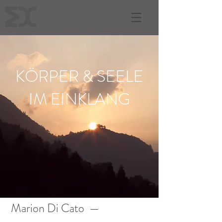
KÖRPER & SEELE
IM EINKLANG
Marion Di Cato —